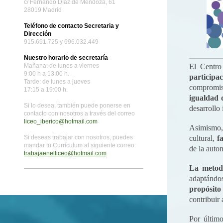
c/ Fernando Díaz de Mendoza, 61
28019 Madrid
Teléfono de contacto Secretaria y
Dirección
915.691.725 y 696.032.449
Nuestro horario de secretaría
Mañana: de lunes a viernes
El Centro
9:00 h a 13:00 h.
participa
Tarde: de lunes a jueves
compromis
17:15 a 19:00 h.
igualdad 
Si lo desea, también puede ponerse en
desarrollo
contacto con nosotros a través del correo
liceo_iberico@hotmail.com
Asimismo,
Si deseas trabajar con nosotros, puedes
cultural,
f
mandar tu Currículum al siguiente correo:
de la auto
trabajaenelliceo@hotmail.com
La metodo
adaptándos
propósito
contribuir 
Por últim