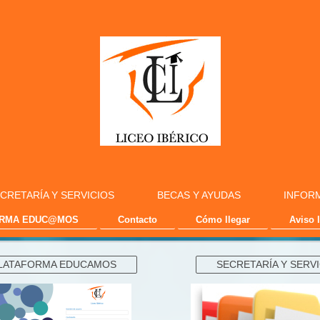
CRETARÍA Y SERVICIOS
BECAS Y AYUDAS
INFORM
ORMA EDUC@MOS
Contacto
Cómo llegar
Aviso 
LATAFORMA EDUCAMOS
SECRETARÍA Y SERV