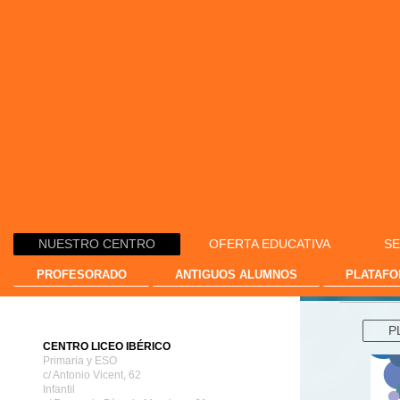
NUESTRO CENTRO
OFERTA EDUCATIVA
SE
PROFESORADO
ANTIGUOS ALUMNOS
PLATAF
P
CENTRO LICEO IBÉRICO
Primaria y ESO
c/ Antonio Vicent, 62
Infantil