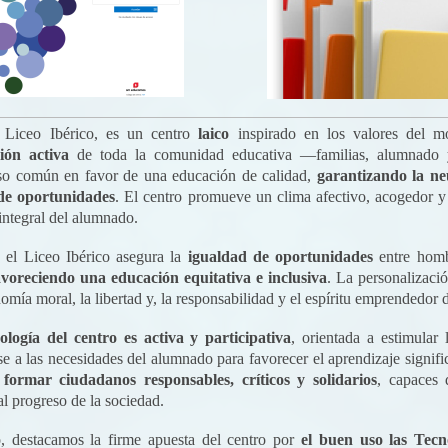
 Liceo Ibérico, es un centro
laico
inspirado en los valores del m
ción activa
de toda la comunidad educativa —familias, alumnado 
o común en favor de una educación de calidad,
garantizando la neu
de oportunidades
. El centro promueve un clima afectivo, acogedor y 
 integral del alumnado.
 el Liceo Ibérico asegura la
igualdad de oportunidades
entre hombr
avoreciendo una educación equitativa e inclusiva
. La personalizació
nomía moral, la libertad y, la responsabilidad y el espíritu emprendedor
logía del centro es activa y participativa
, orientada a estimular 
e a las necesidades del alumnado para favorecer el aprendizaje signifi
 formar ciudadanos responsables, críticos y solidarios
, capaces 
al progreso de la sociedad.
o, destacamos la firme apuesta del centro por
el buen uso las Tecn