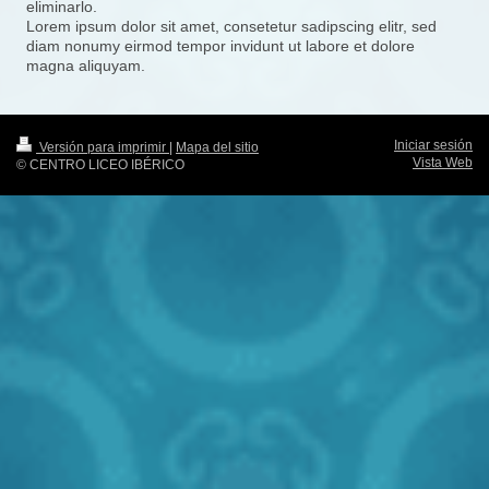
eliminarlo.
Lorem ipsum dolor sit amet, consetetur sadipscing elitr, sed
diam nonumy eirmod tempor invidunt ut labore et dolore
magna aliquyam.
Iniciar sesión
Versión para imprimir
|
Mapa del sitio
Vista Web
© CENTRO LICEO IBÉRICO