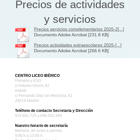
Precios de actividades
y servicios
Precios servicios complementarios 2025-2[...]
Documento Adobe Acrobat [231.8 KB]
Precios actividades extraescolares 2025-[...]
Documento Adobe Acrobat [266.6 KB]
CENTRO LICEO IBÉRICO
Primaria y ESO
c/ Antonio Vicent, 62
Infantil
c/ Fernando Díaz de Mendoza, 61
28019 Madrid
Teléfono de contacto Secretaria y Dirección
915.691.725 y 696.032.449
Nuestro horario de secretaría
Mañana: de lunes a viernes
9:00 h a 13:00 h.